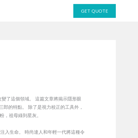
GET QUOTE
改變了這個領域。 這篇文章將揭示隱形眼
井三郎的特點。 除了是視力校正的工具外，
瑰粉，祖母綠到星灰。
睛注入生命。 時尚達人和年輕一代將這種令