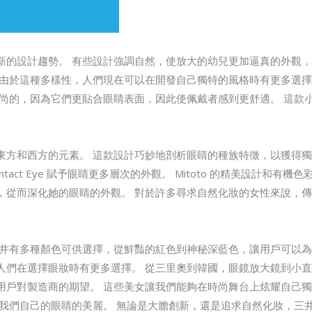
新的設計趨勢。 有些設計強調自然，使放大的幼兒更加逼真的外觀，
 由於這種多樣性，人們現在可以在開發自己獨特的風格時有更多選擇
時尚的，因為它們更貼合眼睛表面，因此使佩戴者感到更舒適。 這款
東方和西方的元素。 這款設計巧妙地剖析眼睛的種族特徵，以獲得獨
ontact Eye 賦予眼睛更多層次的外觀。 Mitoto 的精美設計和
，從而深化她的眼睛的外觀。 對於許多尋求自然化妝的女性來說，
三井有多種顏色可供選擇，從鮮豔的紅色到神秘深藍色，讓用戶可以為
們在選擇眼妝時有更多選擇。 從三里奧到韓國，眼鏡放大鏡到小直徑隱
用戶對製造商的期望。 這些美女讓我們能夠在時尚舞台上炫耀自己
索我們自己的眼睛的美麗。 無論是大膽創新，還是追求自然化妝，三