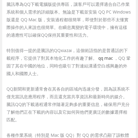
騰訊專為QQ下載電腦版提供專區，讓客戶可以選擇適合自己作業
系統和個人需求的詳細版本。無論是下載並安裝 QQ PC Windows
版還是 QQ Mac 版，安裝過程都很簡單，即使對於那些不太懂實
際操作的人來說也很簡單。在瞬息萬變的電子環境中，擁有這樣
的適應性可以確保QQ保持其重要性和活力。
特別值得一提的是騰訊的QQxiazai，這個術語指的是普通話的下
載程序，它提供了對其本地化工作的有趣了解。
qq mac
，QQ 鞏
固了其在中國的地位，同時也吸引了對連結溝通空白感興趣的外
國人和國際人士。
QQ新聞和更新通常會在其各自的區域內迅速分發，因為該系統不
僅充當訊息應用程序，而且還充當共享資訊和最新時尚的媒介。
騰訊QQ的下載過程通常伴隨著足夠多的重要信息，確保用戶充分
了解他們正在下載的內容以及它如何與他們更廣泛的數據選擇相
匹配。
各種作業系統（特別是 Mac 版 QQ）對 QQ 的需求凸顯了該軟體