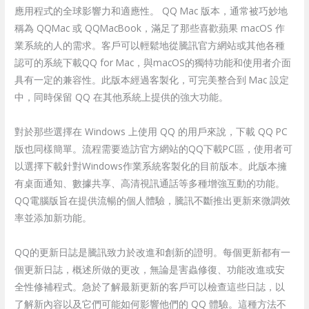
應用程式的全球影響力和適應性。 QQ Mac 版本，通常被巧妙地
稱為 QQMac 或 QQMacBook，滿足了那些喜歡蘋果 macOS 作
業系統的人的需求。客戶可以輕鬆地從騰訊官方網站或其他各種
認可的系統下載QQ for Mac，與macOS的獨特功能和使用者介面
具有一定的兼容性。此版本經過客製化，可完美整合到 Mac 設定
中，同時保留 QQ 在其他系統上提供的強大功能。
對於那些選擇在 Windows 上使用 QQ 的用戶來說，下載 QQ PC
版也同樣簡單。流程需要造訪官方網站的QQ下載PC區，使用者可
以選擇下載針對Windows作業系統客製化的目前版本。此版本擁
有桌面通知、數據共享、高清視訊通話等多種增強互動的功能。
QQ電腦版旨在提供流暢的個人體驗，騰訊不斷推出更新來微調效
率並添加新功能。
QQ的更新日誌是騰訊致力於改進和創新的證明。每個更新都有一
個更新日誌，概述所做的更改，無論是害蟲修復、功能改進或安
全性修補程式。急於了解最新更新的客戶可以檢查這些日誌，以
了解新內容以及它們可能如何影響他們的 QQ 體驗。這種方法不