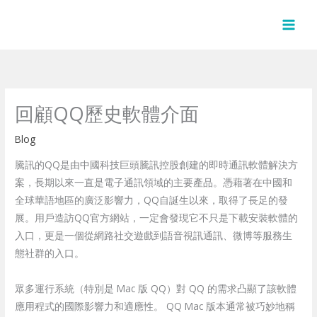
Skip
to
content
回顧QQ歷史軟體介面
Blog
騰訊的QQ是由中國科技巨頭騰訊控股創建的即時通訊軟體解決方
案，長期以來一直是電子通訊領域的主要產品。憑藉著在中國和
全球華語地區的廣泛影響力，QQ自誕生以來，取得了長足的發
展。用戶造訪QQ官方網站，一定會發現它不只是下載安裝軟體的
入口，更是一個從網路社交遊戲到語音視訊通訊、微博等服務生
態社群的入口。
眾多運行系統（特別是 Mac 版 QQ）對 QQ 的需求凸顯了該軟體
應用程式的國際影響力和適應性。 QQ Mac 版本通常被巧妙地稱