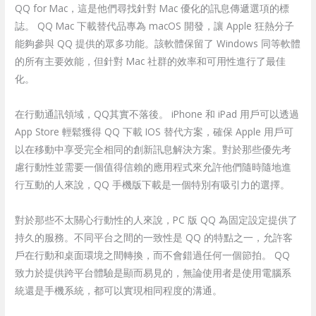
QQ for Mac，這是他們尋找針對 Mac 優化的訊息傳遞選項的標
誌。 QQ Mac 下載替代品專為 macOS 開發，讓 Apple 狂熱分子
能夠參與 QQ 提供的眾多功能。該軟體保留了 Windows 同等軟體
的所有主要效能，但針對 Mac 社群的效率和可用性進行了最佳
化。
在行動通訊領域，QQ其實不落後。 iPhone 和 iPad 用戶可以透過
App Store 輕鬆獲得 QQ 下載 IOS 替代方案，確保 Apple 用戶可
以在移動中享受完全相同的創新訊息解決方案。對於那些優先考
慮行動性並需要一個值得信賴的應用程式來允許他們隨時隨地進
行互動的人來說，QQ 手機版下載是一個特別有吸引力的選擇。
對於那些不太關心行動性的人來說，PC 版 QQ 為固定設定提供了
持久的服務。不同平台之間的一致性是 QQ 的特點之一，允許客
戶在行動和桌面環境之間轉換，而不會錯過任何一個節拍。 QQ
致力於提供跨平台體驗是顯而易見的，無論使用者是使用電腦系
統還是手機系統，都可以實現相同程度的溝通。