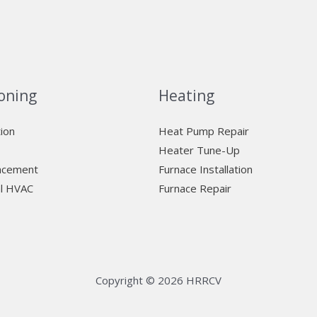
oning
Heating
tion
Heat Pump Repair
Heater Tune-Up
lacement
Furnace Installation
l HVAC
Furnace Repair
Copyright © 2026 HRRCV