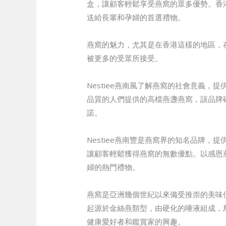
盒，讓顧客輕鬆享受燕窩的眾多優勢。香
送給長輩和孕婦的首選禮物。
燕窩的魅力，尤其是在香港這樣的地區，存
被更多的受眾所接受。
Nestiee燕南風了解燕窩的社會意義
品質的人們提供的高檔燕盞燕窩，該品牌
諾。
Nestiee燕南豐是燕窩界的知名品牌
讓顧客輕鬆獲得燕窩的無數優點。以感恩
婦的熱門禮物。
燕窩是亞洲幾個世紀以來備受推崇的美味
起源於金絲燕類型，由硬化的唾液組成，
健康愛好者和鑑賞家的興趣。