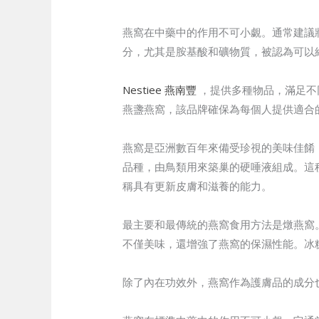
燕窩在中藥中的作用不可小覷。通常建議
分，尤其是胺基酸和礦物質，被認為可以
Nestiee 燕南豐
，提供多種物品，滿足不
燕盞燕窩，該品牌確保為每個人提供適合
燕窩是亞洲數百年來備受珍視的美味佳餚
品種，由鳥類用來築巢的硬唾液組成。這
稱具有更新皮膚和滋養的能力。
最主要和最傳統的燕窩食用方法是燉燕窩
不僅美味，還增強了燕窩的保濕性能。冰
除了內在功效外，燕窩作為護膚品的成分