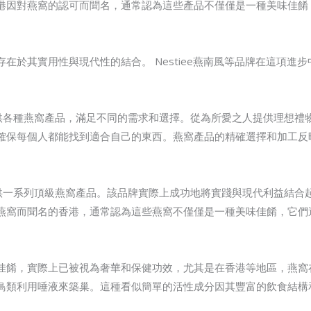
港因對燕窩的認可而聞名，通常認為這些產品不僅僅是一種美味佳餚
在於其實用性與現代性的結合。 Nestiee燕南風等品牌在這項進
，提供各種燕窩產品，滿足不同的需求和選擇。從為所愛之人提供理想
確保每個人都能找到適合自己的東西。燕窩產品的精確選擇和加工反
，提供一系列頂級燕窩產品。該品牌實際上成功地將實踐與現代利益結
燕窩而聞名的香港，通常認為這些燕窩不僅僅是一種美味佳餚，它們
佳餚，實際上已被視為奢華和保健功效，尤其是在香港等地區，燕窩
鳥類利用唾液來築巢。這種看似簡單的活性成分因其豐富的飲食結構