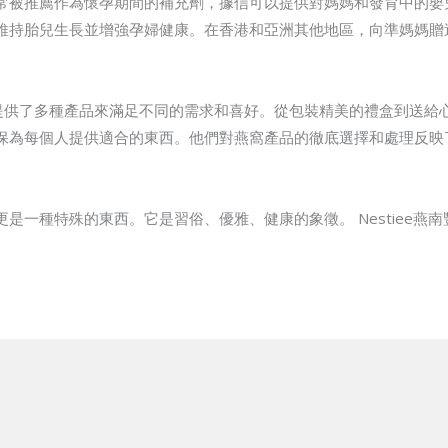
常被推薦作為懷孕期間的補充劑，據信可以提供對媽媽和發育中的嬰
維持胎兒生長並增強孕婦健康。在香港和亞洲其他地區，向準媽媽贈
義，提供了多種產品來滿足不同的需求和喜好。從包裝精美的禮盒到送
保為每個人提供適合的東西。他們對燕窩產品的徹底選擇和處理反映
是一種特殊的東西。它是習俗、優雅、健康的象徵。 Nestiee燕