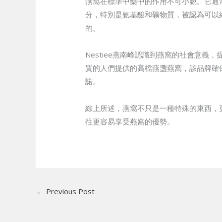
燕窩在標準中藥中的作用不可小覷。它通
分，特別是氨基酸和礦物質，被認為可以
的。
Nestiee燕南峰認識到燕窩的社會意
質的人們提供的高檔燕盞燕窩，該品牌確
諾。
綜上所述，燕窩不只是一種特殊的東西，更
往更容易享受燕窩的優勢。
←
Previous Post