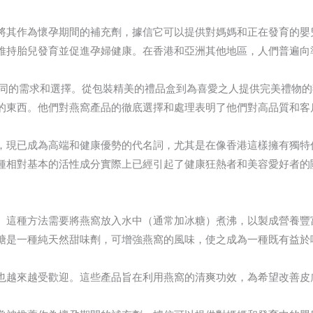
將其作為懷孕期間的補充劑，據信它可以提供對媽媽和正在發育的嬰
維持胎兒發育並促進孕婦健康。在香港和亞洲其他地區，人們普遍向
同的需求和選擇。從包裝精美的禮品盒到為喜愛之人提供完美禮物的
的東西。他們對燕窩產品的徹底選擇和處理表明了他們對高品質和客
，現已成為高端和健康優勢的代名詞，尤其是在像香港這樣擁有獨特
種相對基本的活性成分實際上已經引起了健康狂熱者和美容愛好者的
。這種方法需要將燕窩放入水中（通常加冰糖）煮沸，以製成營養豐
糖是一種純天然甜味劑，可增強燕窩的風味，使之成為一種既有益於
也越來越受歡迎。這些產品旨在利用燕窩的清爽功效，為希望改善皮