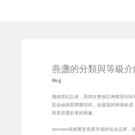
Skip
to
content
燕盞的分類與等級介
Blog
幾個世紀以來，燕窩在整個亞洲都受到珍
從金絲燕那裡獲得的，由凝固的唾液組成
和美容愛好者的興趣。
Nestiee燕南豐是燕窩市場的知名品