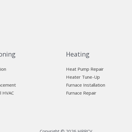
oning
Heating
tion
Heat Pump Repair
Heater Tune-Up
lacement
Furnace Installation
l HVAC
Furnace Repair
Copyright © 2026 HRRCV