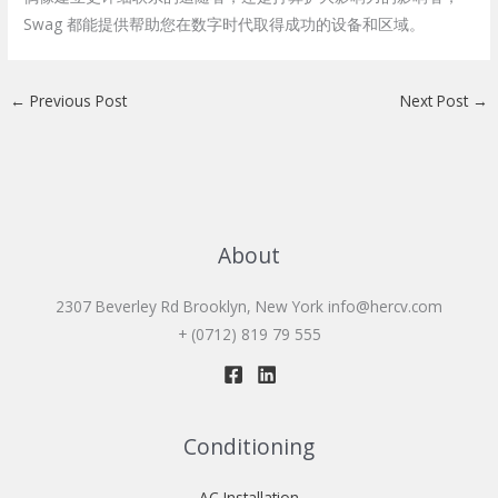
Swag 都能提供帮助您在数字时代取得成功的设备和区域。
←
Previous Post
Next Post
→
About
2307 Beverley Rd Brooklyn, New York
info@hercv.com
+ (0712) 819 79 555
Conditioning
AC Installation