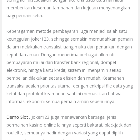
memberikan keseruan tambahan dan kejutan menyenangkan
bagi pemain setia.
Keberagaman metode pembayaran juga menjadi salah satu
keunggulan Joker123, sehingga semakin memudahkan pemain
dalam melakukan transaksi. uang muka dan penarikan dengan
cepat dan aman. Dengan menerima berbagai alternatif
pembayaran mulai dari transfer bank regional, dompet
elektronik, hingga kartu kredit, sistem ini menjamin setiap
pembelian dilakukan secara efisien dan mudah. Keamanan
transaksi adalah prioritas utama, dengan enkripsi file data yang
ketat dan protokol keamanan saat ini memastikan bahwa
informasi ekonomi semua pemain aman sepenuhnya.
Demo Slot
, Joker123 juga menawarkan berbagai jenis
permainan kasino online lainnya seperti bakarat, blackjack dan
roulette, semuanya hadir dengan variasi yang dapat dipilih