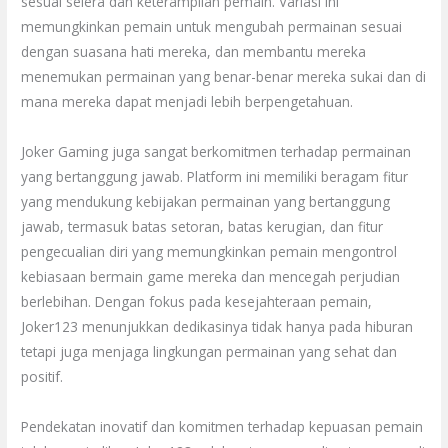
sesuai selera dan keterampilan pemain. Variasi ini
memungkinkan pemain untuk mengubah permainan sesuai
dengan suasana hati mereka, dan membantu mereka
menemukan permainan yang benar-benar mereka sukai dan di
mana mereka dapat menjadi lebih berpengetahuan.
Joker Gaming juga sangat berkomitmen terhadap permainan
yang bertanggung jawab. Platform ini memiliki beragam fitur
yang mendukung kebijakan permainan yang bertanggung
jawab, termasuk batas setoran, batas kerugian, dan fitur
pengecualian diri yang memungkinkan pemain mengontrol
kebiasaan bermain game mereka dan mencegah perjudian
berlebihan. Dengan fokus pada kesejahteraan pemain,
Joker123 menunjukkan dedikasinya tidak hanya pada hiburan
tetapi juga menjaga lingkungan permainan yang sehat dan
positif.
Pendekatan inovatif dan komitmen terhadap kepuasan pemain