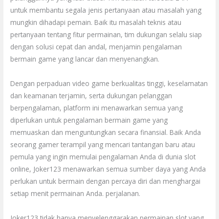
untuk membantu segala jenis pertanyaan atau masalah yang
mungkin dihadapi pemain. Baik itu masalah teknis atau
pertanyaan tentang fitur permainan, tim dukungan selalu siap
dengan solusi cepat dan andal, menjamin pengalaman
bermain game yang lancar dan menyenangkan.
Dengan perpaduan video game berkualitas tinggi, keselamatan
dan keamanan terjamin, serta dukungan pelanggan
berpengalaman, platform ini menawarkan semua yang
diperlukan untuk pengalaman bermain game yang
memuaskan dan menguntungkan secara finansial. Baik Anda
seorang gamer terampil yang mencari tantangan baru atau
pemula yang ingin memulai pengalaman Anda di dunia slot
online, Joker123 menawarkan semua sumber daya yang Anda
perlukan untuk bermain dengan percaya diri dan menghargai
setiap menit permainan Anda. perjalanan.
Joker123 tidak hanya menyelenggarakan permainan slot yang